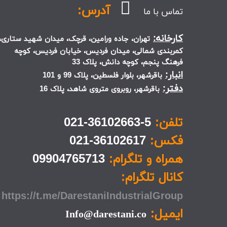
آدرس:
تماس با ما
کارخانه:
تهران، جاده ورامین، قرچک، میدان شهید ستاری،
کمربندی شمالی، میدان فردیس، خیابان فردیس، کوچه
فرهنگ پنجم، کوچه دانش، پلاک 33
انبار:
باقرشهر، بلوار فلسطین، پلاک 99 و 101
دفتر:
باقرشهر، روبروی متروی شاهد، پلاک 16
تلفن:
5-36102663-021
فکس:
36102617-021
همراه و تلگرام:
09904765713
کانال تلگرام:
https://t.me/DarestaniIndustrialGroup
ایمیل:
Info@darestani.co