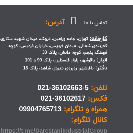
آدرس:
تماس با ما
کارخانه:
تهران، جاده ورامین، قرچک، میدان شهید ستاری،
کمربندی شمالی، میدان فردیس، خیابان فردیس، کوچه
فرهنگ پنجم، کوچه دانش، پلاک 33
انبار:
باقرشهر، بلوار فلسطین، پلاک 99 و 101
دفتر:
باقرشهر، روبروی متروی شاهد، پلاک 16
تلفن:
5-36102663-021
فکس:
36102617-021
همراه و تلگرام:
09904765713
کانال تلگرام:
https://t.me/DarestaniIndustrialGroup