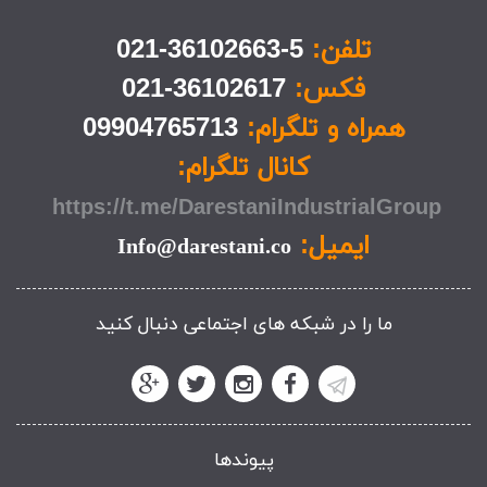
تلفن:
5-36102663-021
فکس:
36102617-021
همراه و تلگرام:
09904765713
کانال تلگرام:
https://t.me/DarestaniIndustrialGroup
ایمیل:
Info@darestani.co
ما را در شبکه های اجتماعی دنبال کنید
پیوندها