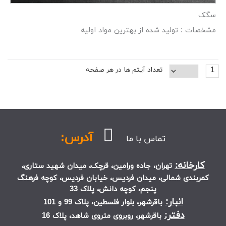
سگک
مشخصات : تولید شده از بهترین مواد اولیه
1
تعداد آیتم ها در هر صفحه
آدرس:
تماس با ما
کارخانه:
تهران، جاده ورامین، قرچک، میدان شهید ستاری،
کمربندی شمالی، میدان فردیس، خیابان فردیس، کوچه فرهنگ
پنجم، کوچه دانش، پلاک 33
انبار:
باقرشهر، بلوار فلسطین، پلاک 99 و 101
دفتر:
باقرشهر، روبروی متروی شاهد، پلاک 16