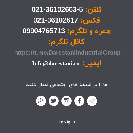
تلفن:
5-36102663-021
فکس:
36102617-021
همراه و تلگرام:
09904765713
کانال تلگرام:
https://t.me/DarestaniIndustrialGroup
ایمیل:
Info@darestani.co
ما را در شبکه های اجتماعی دنبال کنید
پیوندها