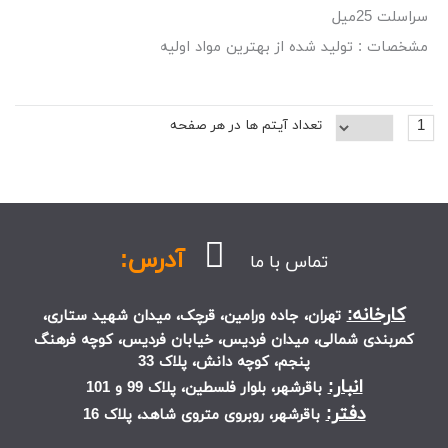
سراسلت 25میل
مشخصات : تولید شده از بهترین مواد اولیه
1
تعداد آیتم ها در هر صفحه
آدرس:
تماس با ما
کارخانه:
تهران، جاده ورامین، قرچک، میدان شهید ستاری،
کمربندی شمالی، میدان فردیس، خیابان فردیس، کوچه فرهنگ
پنجم، کوچه دانش، پلاک 33
انبار:
باقرشهر، بلوار فلسطین، پلاک 99 و 101
دفتر:
باقرشهر، روبروی متروی شاهد، پلاک 16