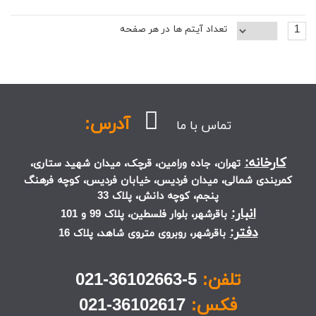
1
تعداد آیتم ها در هر صفحه
آدرس:
تماس با ما
کارخانه:
تهران، جاده ورامین، قرچک، میدان شهید ستاری،
کمربندی شمالی، میدان فردیس، خیابان فردیس، کوچه فرهنگ
پنجم، کوچه دانش، پلاک 33
انبار:
باقرشهر، بلوار فلسطین، پلاک 99 و 101
دفتر:
باقرشهر، روبروی متروی شاهد، پلاک 16
تلفن:
5-36102663-021
فکس:
36102617-021