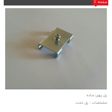
1
صفحه
پل پهن ساده
مشخصات : پل تخت