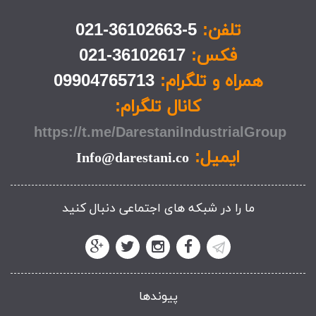
تلفن:
5-36102663-021
فکس:
36102617-021
همراه و تلگرام:
09904765713
کانال تلگرام:
https://t.me/DarestaniIndustrialGroup
ایمیل:
Info@darestani.co
ما را در شبکه های اجتماعی دنبال کنید
پیوندها